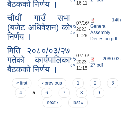
बैठकको निर्णय ।
16:11
चौधौं गाउँ सभा
14th
07/16/
(बजेट अधिवेशन) को
७९/
General
2023 -
८०
Assembly
निर्णय ।
11:28
Decesion.pdf
मिति २०८०/०३/२७
07/16/
गतेको कार्यपालिका
७९/
2080-03-
2023 -
८०
27.pdf
बैठकको निर्णय ।
11:15
Pages
« first
‹ previous
1
2
3
4
5
6
7
8
9
…
next ›
last »