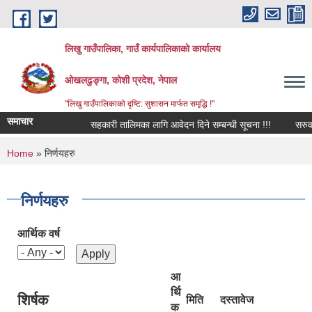
Skip to main content
लिखु गाउँपालिका, गाउँ कार्यपालिकाको कार्यालय
ओखलढुङ्गा, कोशी प्रदेश, नेपाल
"लिखु गाउँपालिकाको दृष्टि: सुशासन मार्फत समृद्धि !"
समाचार
सहकारी तालिमका लागि आवेदन दिने सम्बन्धी सूचना !!!
सरुवा स
You are here
Home
» निर्णयहरु
निर्णयहरु
आर्थिक वर्ष
आ
र्थि
शिर्षक
मिति
दस्तावेज
क