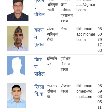
प्रका
अधिकृत
तथा
acc@gmai
श
सातौं
आर्थिक
l.com
पौडेल
प्रशासन
शाखा
लेखा
लेखा
likhumun.
98
बलरा
अधिकृत
acc@gmai
60
म
छैटौं
l.com
79
फुयल
17
63
इन्जिनि
पूर्वाधार
किर
यर
विकास
ण
शाखा
पौडेल
रोजगार
रोजगार
likhumun.
98
खिला
संयोज
शाखा
pmep@g
69
वि.क
क
mail.com
03
.
05
11