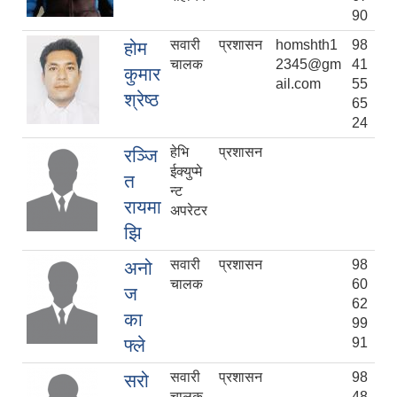
90
सवारी
प्रशासन
homshth1
98
होम
चालक
2345@gm
41
कुमार
ail.com
55
श्रेष्ठ
65
24
हेभि
प्रशासन
रञ्जि
ईक्युप्मे
त
न्ट
रायमा
अपरेटर
झि
सवारी
प्रशासन
98
अनो
चालक
60
ज
62
का
99
फ्ले
91
सवारी
प्रशासन
98
सरो
चालक
48