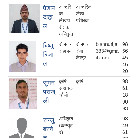
आन्तरि
आन्तरिक
पेशल
क
लेखा
दाहा
लेखाप
परीक्षक
ल
रीक्षक
अधिकृत
रोजगार
रोजगार
bishnurijal
98
बिष्णु
सहायक
सेवा
333@gma
66
रिजा
केन्द्र
il.com
45
ल
46
20
कृषि
कृषि
98
सुमन
सहायक
61
पराजु
चौंथो
18
ली
90
93
अधिकृत
98
सन्जु
(कम्प्युट
49
बस्ने
र)
61
त