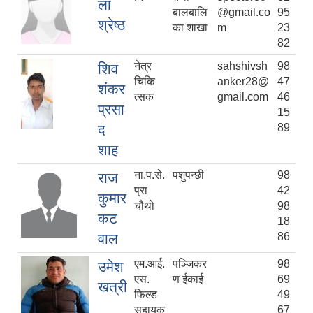
ला
बालबालि
@gmail.co
95
श्रेष्ठ
का शाखा
m
23
82
नेत्र
sahshivsh
98
शिव
चिकि
anker28@
47
शंकर
त्सक
gmail.com
46
प्रसा
15
द
89
शाह
ना.प.से.
पशुपन्छी
98
राज
प्रा
42
कुमार
चौथो
98
कट
18
वाल
86
एम.आई.
पञ्जिकर
98
उमेश
एस.
ण ईकाई
69
खत्री
फिल्ड
49
सहायक
67