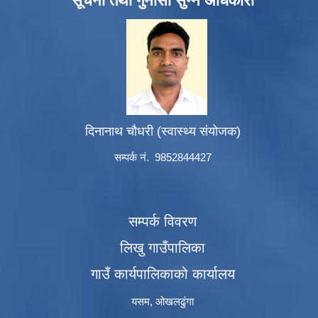
सूचना तथा गुनासो सुन्ने अधिकारी
दिनानाथ चौधरी (स्वास्थ्य संयोजक)
सम्पर्क नं. 9852844427
सम्पर्क विवरण
लिखु गाउँपालिका
गाउँ कार्यपालिकाको कार्यालय
यसम, ओखलढुंगा