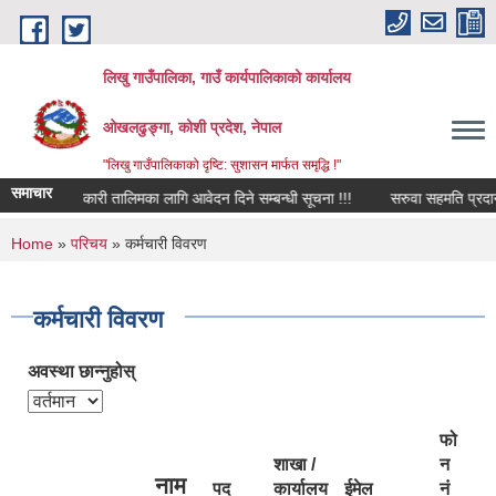
Skip to main content
लिखु गाउँपालिका, गाउँ कार्यपालिकाको कार्यालय
ओखलढुङ्गा, कोशी प्रदेश, नेपाल
"लिखु गाउँपालिकाको दृष्टि: सुशासन मार्फत समृद्धि !"
समाचार
सहकारी तालिमका लागि आवेदन दिने सम्बन्धी सूचना !!!
सरुवा सहमति प्रदान गरिन
You are here
Home
»
परिचय
» कर्मचारी विवरण
कर्मचारी विवरण
अवस्था छान्नुहोस्
फो
शाखा /
न
नाम
पद
कार्यालय
ईमेल
नं