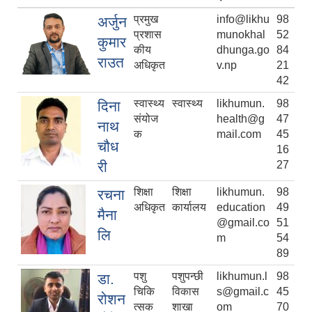
प्रमुख
info@likhu
98
अर्जुन
प्रशास
munokhal
52
कुमार
कीय
dhunga.go
84
राउत
अधिकृत
v.np
21
42
स्वास्थ्य
स्वास्थ्य
likhumun.
98
दिना
संयोज
health@g
47
नाथ
क
mail.com
45
चौध
16
री
27
शिक्षा
शिक्षा
likhumun.
98
रचना
अधिकृत
कार्यालय
education
49
मैना
@gmail.co
51
लि
m
54
89
पशु
पशुपन्छी
likhumun.l
98
डा.
चिकि
विकास
s@gmail.c
45
रोशन
त्सक
शाखा
om
70