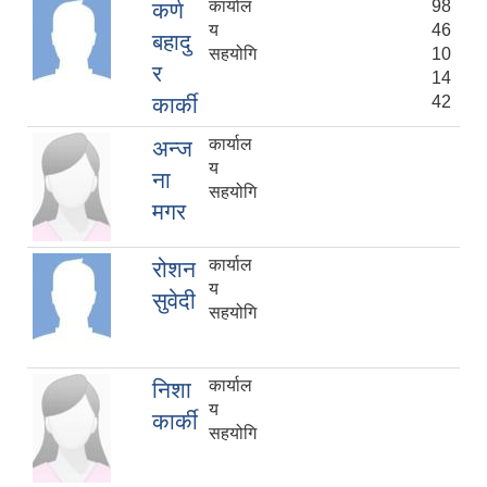
कार्याल
98
कर्ण
य
46
बहादु
सहयोगि
10
र
14
कार्की
42
कार्याल
अन्ज
य
ना
सहयोगि
मगर
कार्याल
रोशन
य
सुवेदी
सहयोगि
कार्याल
निशा
य
कार्की
सहयोगि