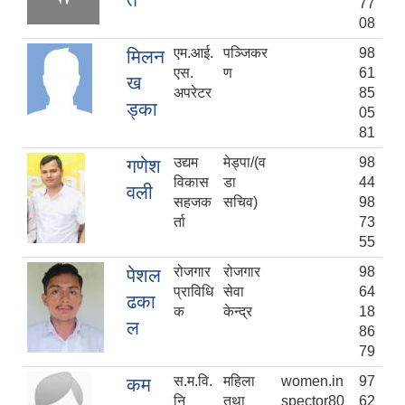
77
08
एम.आई.
पञ्जिकर
98
मिलन
एस.
ण
61
ख
अपरेटर
85
ड्का
05
81
उद्यम
मेड्पा/(व
98
गणेश
विकास
डा
44
वली
सहजक
सचिव)
98
र्ता
73
55
रोजगार
रोजगार
98
पेशल
प्राविधि
सेवा
64
ढका
क
केन्द्र
18
ल
86
79
स.म.वि.
महिला
women.in
97
कम
नि
तथा
spector80
62