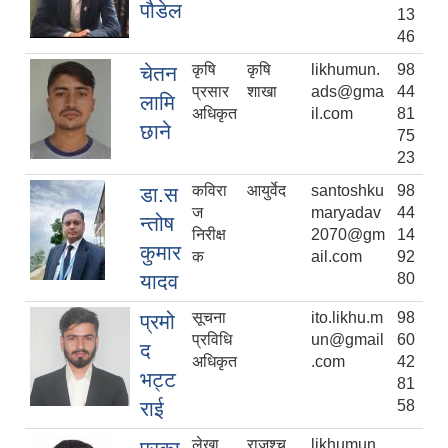
पौडेल
13
46
कृषि
कृषि
likhumun.
98
चेतन
प्रसार
शाखा
ads@gma
44
लामि
अधिकृत
il.com
81
छाने
75
23
कविरा
आयुर्वेद
santoshku
98
डा.स
ज
maryadav
44
न्तोष
निरीक्ष
2070@gm
14
कुमार
क
ail.com
92
यादव
80
सूचना
ito.likhu.m
98
प्रमो
प्रविधि
un@gmail
60
द
अधिकृत
.com
42
भट्ट
81
राई
58
लेखा
राजश्च
likhumun.