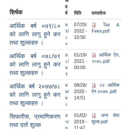
क
व
शिर्षक
र्ष
मिति
दस्तावेज
७
07/25/
Tax &
आर्थिक बर्ष ०७९/८०
९/
2022 -
Fees.pdf
को लागि लागु हुने कर
८
10:50
तथा शुल्कहरु ।
०
७
01/19/
आर्थिक ऐन,
आर्थिक बर्ष ०७८/७९
८/
2021 -
२०७८.pdf
को लागि लागु हुने कर
७
00:00
तथा शुल्कहरु ।
९
७
08/26/
२२ आर्थिक
आर्थिक बर्ष २०७७/७८
७/
2020 -
ऐन २०७७ .pdf
को लागि लागु हुने कर
७
14:51
तथा शुल्कहरु ।
८
७
01/02/
अन्य सेवा
सिफारीस, प्रमाणिकरण
५/
2019 -
शुल्क.pdf
तथा दर्ता शुल्क
७
11:47