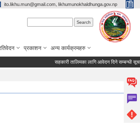
ito.likhu.mun@gmail.com, likhumunokhaldhunga.gov.np
Search form
Search
्रतिवेदन
प्रकाशन
अन्य कार्यक्रमहरु
सहकारी तालिमका लागि आवेदन दिने सम्बन्धी सूचना !!