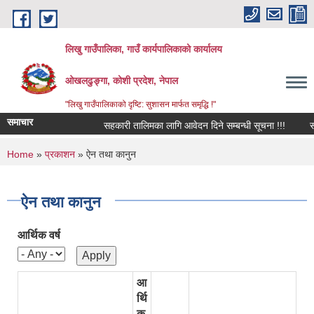
Skip to main content
लिखु गाउँपालिका, गाउँ कार्यपालिकाको कार्यालय
ओखलढुङ्गा, कोशी प्रदेश, नेपाल
"लिखु गाउँपालिकाको दृष्टि: सुशासन मार्फत समृद्धि !"
समाचार
सहकारी तालिमका लागि आवेदन दिने सम्बन्धी सूचना !!!
सरुव
You are here
Home
»
प्रकाशन
» ऐन तथा कानुन
ऐन तथा कानुन
आर्थिक वर्ष
आ
र्थि
क