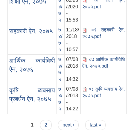
७
02/23
१० शिक्षा ऐन,
शिक्षा ऐन, २०७५
४/
/2020
२०७५.pdf
७
-
५
15:53
७
11/18/
०९ सहकारी ऐन,
सहकारी ऐन, २०७५
४/
2018
२०७५.pdf
७
-
५
10:57
७
07/08
०७ आर्थिक कार्यविधि
आर्थिक कार्यविधी
४/
/2018
ऐन, २०७५.pdf
ऐन, २०७६
७
-
५
14:32
७
07/08
०८ कृषि ब्यबसाय ऐन,
कृषि ब्यबसाय
४/
/2018
२०७५.pdf
प्रबर्धन ऐन, २०७५
७
-
५
14:22
Pages
1
2
next ›
last »