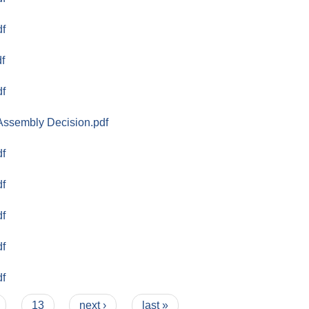
df
f
df
Assembly Decision.pdf
df
df
df
df
df
13
next ›
last »