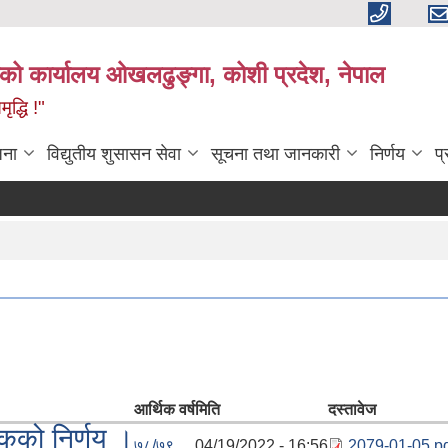
काको कार्यालय ओखलढुङ्गा, कोशी प्रदेश, नेपाल
द्धि !"
जना
विद्युतीय शुसासन सेवा
सूचना तथा जानकारी
निर्णय
प
आर्थिक वर्ष
मिति
दस्तावेज
कको निर्णय ।
७८/७९
04/19/2022 - 16:56
2079-01-05.p