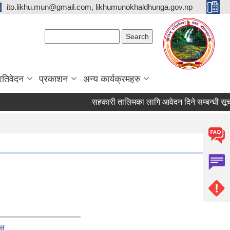
ito.likhu.mun@gmail.com, likhumunokhaldhunga.gov.np
Search form
Search
्रतिवेदन
प्रकाशन
अन्य कार्यक्रमहरु
सहकारी तालिमका लागि आवेदन दिने सम्बन्धी सूचना !
df