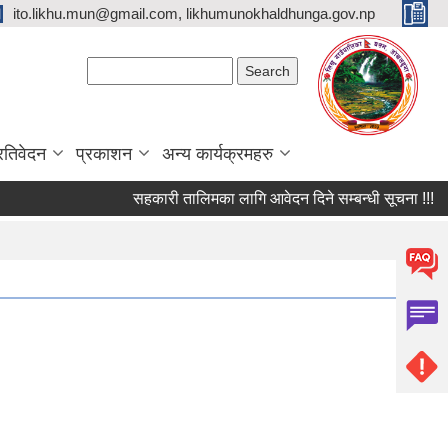
ito.likhu.mun@gmail.com, likhumunokhaldhunga.gov.np
Search form
Search
्रतिवेदन
प्रकाशन
अन्य कार्यक्रमहरु
सहकारी तालिमका लागि आवेदन दिने सम्बन्धी सूचना !!!