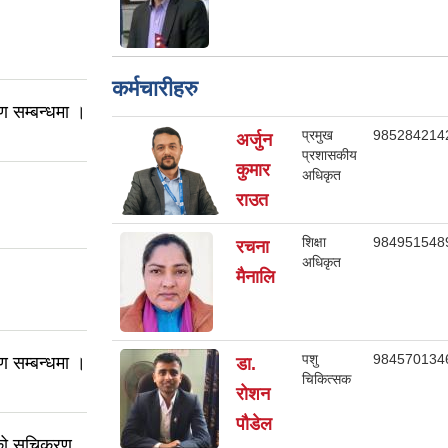
कर्मचारीहरु
 सम्बन्धमा ।
प्रमुख
985284214
अर्जुन
प्रशासकीय
कुमार
अधिकृत
राउत
शिक्षा
984951548
रचना
अधिकृत
मैनालि
पशु
984570134
 सम्बन्धमा ।
डा.
चिकित्सक
रोशन
पौडेल
हीको सूचिकरण