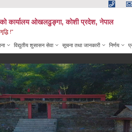
काको कार्यालय ओखलढुङ्गा, कोशी प्रदेश, नेपाल
द्धि !"
जना
विद्युतीय शुसासन सेवा
सूचना तथा जानकारी
निर्णय
प
स