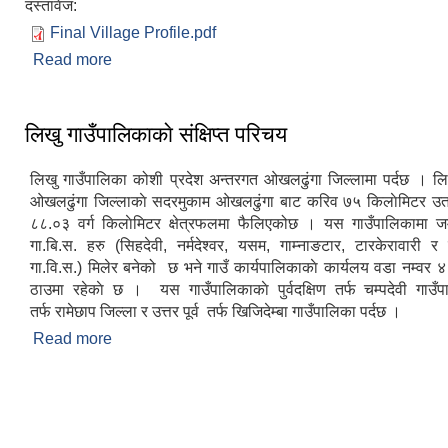
दस्तावेज:
Final Village Profile.pdf
Read more
about लिखु गाउँपालिकाको पार्श्वचित्र, २०७८
लिखु गाउँपालिकाकाे संक्षिप्त परिचय
लिखु गाउँपालिका कोशी प्रदेश अन्तरगत ओखलढुंगा जिल्लामा पर्दछ । लि
ओखलढुंगा जिल्लाकाे सदरमुकाम ओखलढुंगा बाट करिव ७५ किलाेमिटर उत
८८.०३ वर्ग किलाेमिटर क्षेत्रफलमा फैलिएकोछ । यस गाउँपालिकामा ज
गा.बि.स. हरु (सिहदेवी, नर्मदेश्वर, यसम, गाम्नाङटार, टारकेरावारी 
गा.वि.स.) मिलेर बनेको छ भने गाउँ कार्यपालिकाकाे कार्यलय वडा नम्वर ४
ठाउमा रहेकाे छ । यस गाउँपालिकाकाे पुर्वदक्षिण तर्फ चम्पदेवी गाउँप
तर्फ रामेछाप जिल्ला र उत्तर पूर्व तर्फ खिजिदेम्बा गाउँपालिका पर्दछ ।
Read more
about लिखु गाउँपालिकाकाे संक्षिप्त परिचय