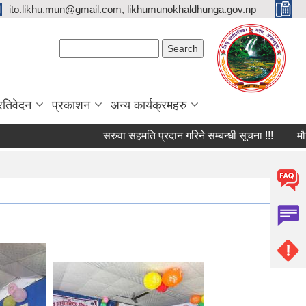
ito.likhu.mun@gmail.com, likhumunokhaldhunga.gov.np
Search form
Search
्रतिवेदन
प्रकाशन
अन्य कार्यक्रमहरु
सरुवा सहमति प्रदान गरिने सम्बन्धी सूचना !!!
मौजुदा 