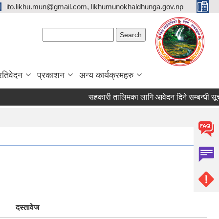
ito.likhu.mun@gmail.com, likhumunokhaldhunga.gov.np
Search form
Search
्रतिवेदन
प्रकाशन
अन्य कार्यक्रमहरु
सहकारी तालिमका लागि आवेदन दिने सम्बन्धी सूचना 
दस्तावेज