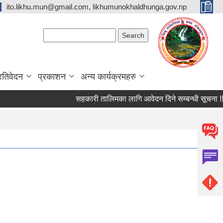
ito.likhu.mun@gmail.com, likhumunokhaldhunga.gov.np
Search form
Search
्रतिवेदन
प्रकाशन
अन्य कार्यक्रमहरु
सहकारी तालिमका लागि आवेदन दिने सम्बन्धी सूचना !!!