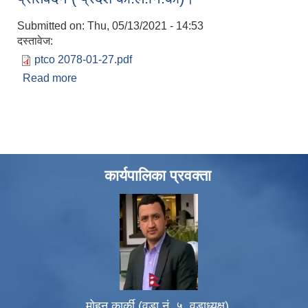
Submitted on:
Thu, 05/13/2021 - 14:53
दस्तावेज:
ptco 2078-01-27.pdf
Read more
about मिति २०७७/०१/२७ गते पठाईएको आर्थिक विवरण
प्रतिवेदन ( प्रदेश को.ले.नि.का)।
कार्यपालिका प्रवक्ता
मोहन कार्की (वडा नं. ५, वडाध्यक्ष)