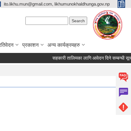
ito.likhu.mun@gmail.com, likhumunokhaldhunga.gov.np
Search form
Search
्रतिवेदन
प्रकाशन
अन्य कार्यक्रमहरु
सहकारी तालिमका लागि आवेदन दिने सम्बन्धी सूचना !