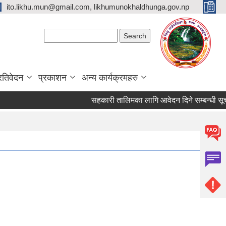
ito.likhu.mun@gmail.com, likhumunokhaldhunga.gov.np
Search form
Search
्रतिवेदन
प्रकाशन
अन्य कार्यक्रमहरु
सहकारी तालिमका लागि आवेदन दिने सम्बन्धी सूचना 