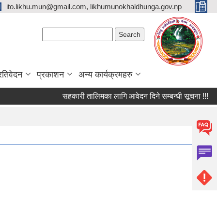
ito.likhu.mun@gmail.com, likhumunokhaldhunga.gov.np
Search form
Search
्रतिवेदन
प्रकाशन
अन्य कार्यक्रमहरु
सहकारी तालिमका लागि आवेदन दिने सम्बन्धी सूचना !!!
स