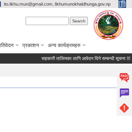
ito.likhu.mun@gmail.com, likhumunokhaldhunga.gov.np
Search form
Search
्रतिवेदन
प्रकाशन
अन्य कार्यक्रमहरु
सहकारी तालिमका लागि आवेदन दिने सम्बन्धी सूचना !!!